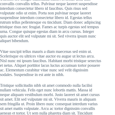
convallis convallis tellus. Pulvinar neque laoreet suspendisse
interdum consectetur libero id faucibus. Quis risus sed
vulputate odio ut enim. Porta non pulvinar neque laoreet
suspendisse interdum consectetur libero id. Egestas tellus
rutrum tellus pellentesque eu tincidunt. Diam donec adipiscing
tristique risus nec feugiat. Fames ac turpis egestas sed tempus
urna. Congue quisque egestas diam in arcu cursus. Integer
quis auctor elit sed vulputate mi sit. Sed viverra ipsum nunc
aliquet bibendum.
Vitae suscipit tellus mauris a diam maecenas sed enim ut.
Scelerisque eu ultrices vitae auctor eu augue ut lectus arcu.
Nisl nunc mi ipsum faucibus. Habitant morbi tristique senectus
et netus. Aliquet porttitor lacus luctus accumsan tortor posuere
ac. Elementum curabitur vitae nunc sed velit dignissim
sodales. Suspendisse in est ante in nibh.
Tristique sollicitudin nibh sit amet commodo nulla facilisi
nullam vehicula. Felis eget nunc lobortis mattis. Massa id
neque aliquam vestibulum morbi. Justo laoreet sit amet cursus
sit amet. Elit sed vulputate mi sit. Viverra mauris in aliquam
sem fringilla ut. Proin libero nunc consequat interdum varius
sit amet mattis vulputate. Arcu ac tortor dignissim convallis
aenean et tortor. Ut sem nulla pharetra diam sit. Tincidunt