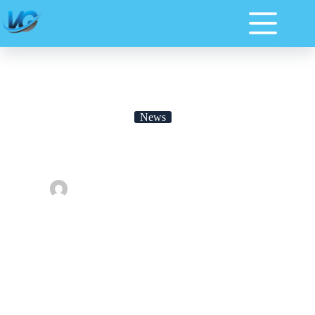
News
Tellus Molestie Nunc Non Blandit Massa
By
admin
On
2020-08-18
In
News