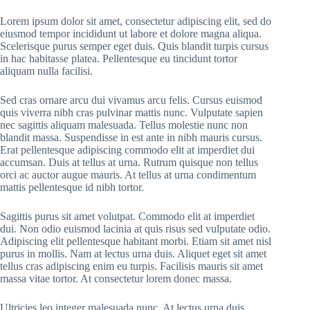
Lorem ipsum dolor sit amet, consectetur adipiscing elit, sed do
eiusmod tempor incididunt ut labore et dolore magna aliqua.
Scelerisque purus semper eget duis. Quis blandit turpis cursus
in hac habitasse platea. Pellentesque eu tincidunt tortor
aliquam nulla facilisi.
Sed cras ornare arcu dui vivamus arcu felis. Cursus euismod
quis viverra nibh cras pulvinar mattis nunc. Vulputate sapien
nec sagittis aliquam malesuada. Tellus molestie nunc non
blandit massa. Suspendisse in est ante in nibh mauris cursus.
Erat pellentesque adipiscing commodo elit at imperdiet dui
accumsan. Duis at tellus at urna. Rutrum quisque non tellus
orci ac auctor augue mauris. At tellus at urna condimentum
mattis pellentesque id nibh tortor.
Sagittis purus sit amet volutpat. Commodo elit at imperdiet
dui. Non odio euismod lacinia at quis risus sed vulputate odio.
Adipiscing elit pellentesque habitant morbi. Etiam sit amet nisl
purus in mollis. Nam at lectus urna duis. Aliquet eget sit amet
tellus cras adipiscing enim eu turpis. Facilisis mauris sit amet
massa vitae tortor. At consectetur lorem donec massa.
Ultricies leo integer malesuada nunc. At lectus urna duis